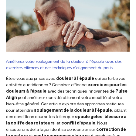
Améliorez votre soulagement de la douleur à l’épaule avec des
exercices efficaces et des techniques d’alignement du pouls
Êtes-vous aux prises avec
douleur à l’épaule
qui perturbe vos
activités quotidiennes ? Combiner efficace
exercices pour les
douleurs à l’épaule
avec des techniques innovantes de
Pulse
Align
peut améliorer considérablement votre mobilité et votre
bien-être général. Cet article explore des approches pratiques
pour atteindre
soulagement de la douleur à l’épaule
, ciblant
des conditions courantes telles que
épaule gelée
,
blessure à
la coiffe des rotateurs
, et
conflit d’épaule
. Nous
discuterons de la façon dont se concentrer sur
correction de
la posture
et
santé neuromusculaire
peut conduire à un