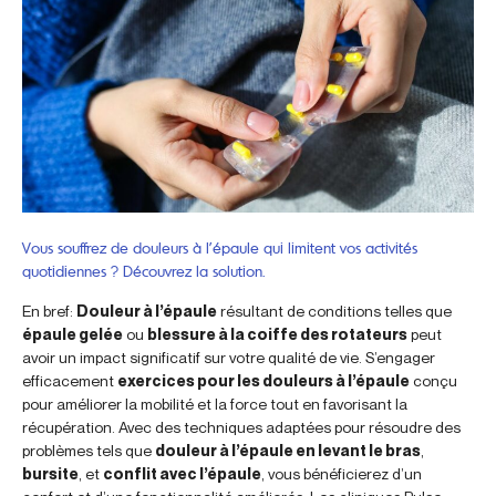
Vous souffrez de douleurs à l’épaule qui limitent vos activités
quotidiennes ? Découvrez la solution.
En bref:
Douleur à l’épaule
résultant de conditions telles que
épaule gelée
ou
blessure à la coiffe des rotateurs
peut
avoir un impact significatif sur votre qualité de vie. S’engager
efficacement
exercices pour les douleurs à l’épaule
conçu
pour améliorer la mobilité et la force tout en favorisant la
récupération. Avec des techniques adaptées pour résoudre des
problèmes tels que
douleur à l’épaule en levant le bras
,
bursite
, et
conflit avec l’épaule
, vous bénéficierez d’un