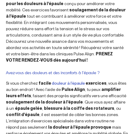
pour les douleurs à l’épaule
conçu pour améliorer votre
mobilité. Ces exercices favorisent
soulagement de la douleur
à l’épaule
tout en contribuant à améliorer votre force et votre
flexibilité. En intégrant ces mouvements personnalisés, vous
pouvez réduire sans effort la tension et le stress sur vos
articulations, conduisant ainsi à un style de vie plus confortable.
Découvrez une nouvelle aisance dans vos mouvements et
abordez vos activités en toute sérénité ! Récupérez votre santé
et votre bien-être dans les cliniques Pulse Align.
PRENEZ
VOTRE RENDEZ-VOUS dès aujourd’hui !
Avez-vous des douleurs et des inconforts à l’épaule ?
Si vous cherchez
facile
douleur à l’épaule
exercices
, vous êtes
au bon endroit ! Avec l’aide de
Pulse Align
, tu peux
amplifier
leurs effets
, faisant des progrès significatifs vers une efficacité
soulagement de la douleur à l’épaule
. Que vous ayez affaire
à un
épaule gelée
,
blessure à la coiffe des rotateurs
, ou
conflit d’épaule
, il est essentiel de cibler les bonnes zones.
L’intégration d’exercices spécialisés dans votre routine ne
répond pas seulement
la douleur à l’épaule provoque
mais
renforce également vos épaules et améliore la mobilité globale. En