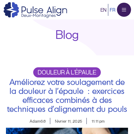
Aller
EN
FR
au
contenu
Blog
DOULEUR À L’ÉPAULE
Améliorez votre soulagement de
la douleur à l’épaule : exercices
efficaces combinés à des
techniques d’alignement du pouls
Adam68
février 11, 2025
11:11 pm