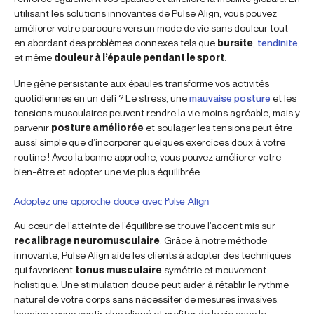
utilisant les solutions innovantes de Pulse Align, vous pouvez
améliorer votre parcours vers un mode de vie sans douleur tout
en abordant des problèmes connexes tels que
bursite
,
tendinite
,
et même
douleur à l’épaule pendant le sport
.
Une gêne persistante aux épaules transforme vos activités
quotidiennes en un défi ? Le stress, une
mauvaise posture
et les
tensions musculaires peuvent rendre la vie moins agréable, mais y
parvenir
posture améliorée
et soulager les tensions peut être
aussi simple que d’incorporer quelques exercices doux à votre
routine ! Avec la bonne approche, vous pouvez améliorer votre
bien-être et adopter une vie plus équilibrée.
Adoptez une approche douce avec Pulse Align
Au cœur de l’atteinte de l’équilibre se trouve l’accent mis sur
recalibrage neuromusculaire
. Grâce à notre méthode
innovante, Pulse Align aide les clients à adopter des techniques
qui favorisent
tonus musculaire
symétrie et mouvement
holistique. Une stimulation douce peut aider à rétablir le rythme
naturel de votre corps sans nécessiter de mesures invasives.
Imaginez vous sentir plus aligné et profiter de la vie sans le