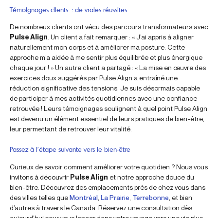
Témoignages clients : de vraies réussites
De nombreux clients ont vécu des parcours transformateurs avec
Pulse Align
. Un client a fait remarquer : « J’ai appris à aligner
naturellement mon corps et à améliorer ma posture. Cette
approche m’a aidée à me sentir plus équilibrée et plus énergique
chaque jour ! » Un autre client a partagé : « La mise en œuvre des
exercices doux suggérés par Pulse Align a entraîné une
réduction significative des tensions. Je suis désormais capable
de participer à mes activités quotidiennes avec une confiance
retrouvée ! Leurs témoignages soulignent à quel point Pulse Align
est devenu un élément essentiel de leurs pratiques de bien-être,
leur permettant de retrouver leur vitalité.
Passez à l’étape suivante vers le bien-être
Curieux de savoir comment améliorer votre quotidien ? Nous vous
invitons à découvrir
Pulse Align
et notre approche douce du
bien-être. Découvrez des emplacements près de chez vous dans
des villes telles que
Montréal
,
La Prairie
,
Terrebonne
, et bien
d’autres à travers le Canada. Réservez une consultation dès
aujourd’hui pour vous lancer dans votre voyage vers une vie plus