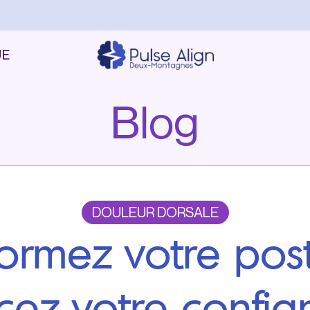
UE
Blog
DOULEUR DORSALE
ormez votre pos
cez votre confi