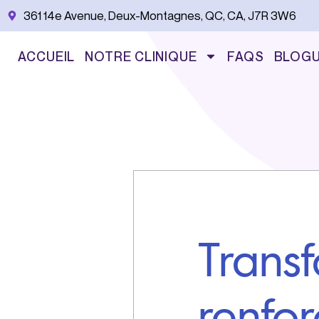
Aller
361 14e Avenue, Deux-Montagnes, QC, CA, J7R 3W6
au
contenu
ACCUEIL
NOTRE CLINIQUE
FAQS
BLOG
Transf
renfor