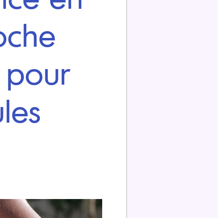
oche
 pour
les