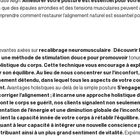
ulse Align.
Améliorer votre posture est essentiel pour votre
que des épaules arrondies et des tensions musculaires peuvent af
prendre comment restaurer l’alignement naturel est essentiel pou
novantes axées sur
recalibrage neuromusculaire
.
Découvrir 
se une méthode de stimulation douce pour promouvoir
tonus
olistique du corps. Cette technique vous encourage à ex
 son équilibre. Au lieu de nous concentrer sur l’inconfort
gnement détendu, dans lequel tous les aspects de votre co
nt.
Avantages holistiques au-delà de la simple posture
S’engager
rriger l’alignement ; il incarne une approche holistique 
ont le corps se guérit, nos clients signalent non seulemen
ation de l’énergie et une diminution globale de l’inconf
ent la capacité innée de votre corps à rétablir l’équilibre
quant à leur capacité à intégrer une nouvelle conscience 
ribuant ainsi à un plus grand sentiment de vitalité.
Expérie