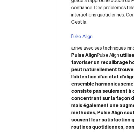
grâce à l’approche douce de P
confiance. Des problèmes tels 
interactions quotidiennes. Com
C’est là
Pulse Align
arrive avec ses techniques in
Pulse Align
Pulse Align
utili
favoriser un recalibrage h
peut naturellement trouver
l’obtention d’un état d’ali
ensemble harmonieuseme
consiste pas seulement à co
concentrant sur la façon d
mais également une augment
méthodes, Pulse Align souti
souvent leur satisfaction 
routines quotidiennes, cont