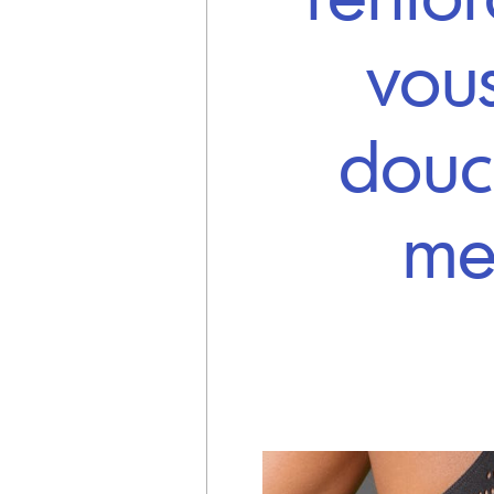
vou
douc
me