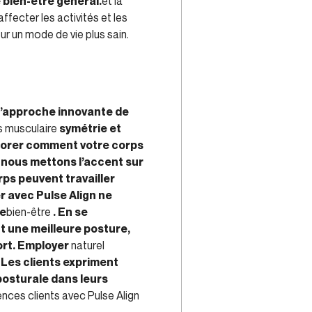
 bien-être général.
et la
fecter les activités et les
r un mode de vie plus sain.
l’approche innovante de
 musculaire
symétrie et
plorer comment votre corps
, nous mettons l’accent sur
rps peuvent travailler
 avec Pulse Align ne
de
bien-être
. En se
t une meilleure posture,
ort. Employer
naturel
. Les clients expriment
posturale dans leurs
nces clients avec Pulse Align