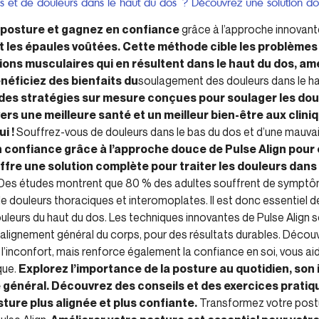
s et de douleurs dans le haut du dos ? Découvrez une solution do
posture et gagnez en confiance
grâce à l’approche innovante 
t les épaules voûtées. Cette méthode cible les problème
sions musculaires qui en résultent dans le haut du dos, amé
énéficiez des bienfaits du
soulagement des douleurs dans le h
des stratégies sur mesure conçues pour soulager les dou
ers une meilleure santé et un meilleur bien-être aux clini
i !
Souffrez-vous de douleurs dans le bas du dos et d’une mauva
 confiance grâce à l’approche douce de Pulse Align pour e
fre une solution complète pour traiter les douleurs dans 
. Des études montrent que 80 % des adultes souffrent de sympt
e douleurs thoraciques et interomoplates. Il est donc essentiel d
uleurs du haut du dos. Les techniques innovantes de Pulse Align 
l’alignement général du corps, pour des résultats durables. Dé
’inconfort, mais renforce également la confiance en soi, vous ai
que.
Explorez l’importance de la posture au quotidien, son i
re général. Découvrez des conseils et des exercices pratiq
ture plus alignée et plus confiante.
Transformez votre post