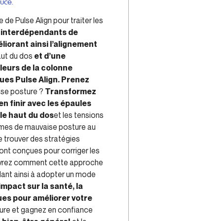
uce.
de Pulse Align pour traiter les
s interdépendants de
liorant ainsi l’alignement
aut du dos
et d’une
leurs de la colonne
ques Pulse Align. Prenez
ise posture ?
Transformez
n finir avec les épaules
le haut du dos
et les tensions
ômes de mauvaise posture au
e trouver des stratégies
sont conçues pour corriger les
couvrez comment cette approche
dant ainsi à adopter un mode
mpact sur la santé, la
ues pour améliorer votre
ure et gagnez en confiance