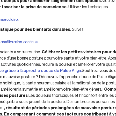
x conçus pour améliorer l’alignement des épaules.
Mettez 
 favoriser la prise de conscience.
Utilisez les techniques
musculaire.
istique pour des bienfaits durables.
Suivez
amélioration continue.
cients à votre routine.
Célébrez les petites victoires pour 
ce d’une bonne posture pour votre santé et votre bien-être. A
ctivités quotidiennes, réduire la douleur et améliorer votre qualit
ce grâce à l’approche douce de Pulse Align.
Souffrez-vous de d
e mauvaise posture ? Découvrez l’approche douce de Pulse Align p
e holistique, la santé neuromusculaire et l’amélioration de la pos
améliorer la symétrie et améliorer votre bien-être général.
Compr
aises postures
Les douleurs thoraciques et l’inconfort entre le
éséquilibre sous-jacent de la posture. De nombreuses personnes 
os.
, résultant de périodes prolongées de mauvaise posture
. En comprenant comment ces facteurs contribuent à vo