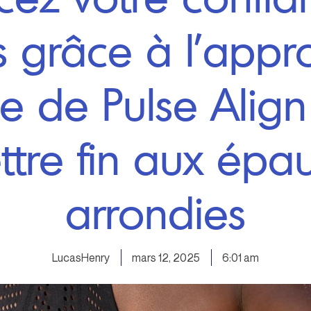
s grâce à l’appr
e de Pulse Align
ttre fin aux épau
arrondies
LucasHenry
mars 12, 2025
6:01 am