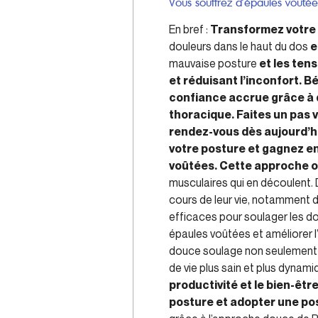
Vous souffrez d’épaules voûtée
En bref :
Transformez votre 
douleurs dans le haut du dos
e
mauvaise posture
et les ten
et réduisant l’inconfort. B
confiance accrue grâce à 
thoracique. Faites un pas v
rendez-vous dès aujourd’hu
votre posture et gagnez en
voûtées. Cette approche of
musculaires qui en découlent
cours de leur vie, notamment d
efficaces pour soulager les do
épaules voûtées et améliorer 
douce soulage non seulement l
de vie plus sain et plus dynami
productivité et le bien-êt
posture et adopter une pos