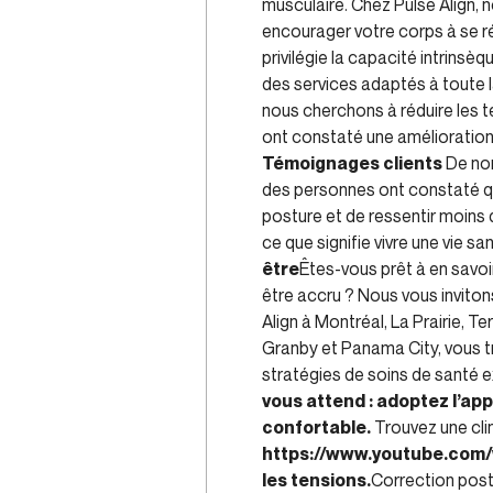
musculaire. Chez Pulse Align, 
encourager votre corps à se r
privilégie la capacité intrins
des services adaptés à toute la
nous cherchons à réduire les t
ont constaté une amélioration n
Témoignages clients
De nom
des personnes ont constaté qu’a
posture et de ressentir moins 
ce que signifie vivre une vie s
être
Êtes-vous prêt à en savoir
être accru ? Nous vous inviton
Align à Montréal, La Prairie, 
Granby et Panama City, vous tr
stratégies de soins de santé e
vous attend : adoptez l’app
confortable.
Trouvez une clin
https://www.youtube.co
les tensions.
Correction post