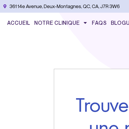
Aller
361 14e Avenue, Deux-Montagnes, QC, CA, J7R 3W6
au
contenu
ACCUEIL
NOTRE CLINIQUE
FAQS
BLOG
Trouve
une 