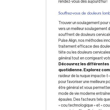
rendez-vous dès aujourd’hui !
Souffrez-vous de douleurs lom
Trouver un soulagement pour vo
vers un meilleur soulagement 
souffrent de douleurs cervica
Pulse Align, nos méthodes inno
traitement efficace des douleu
tête ou les douleurs cervicale
général tout en corrigeant votr
Découvrez les différentes s
quotidienne. Explorez comm
raideur de la nuque impacte-t-
pour favoriser une meilleure po
être général et vous permetten
mode de vie moderne entraîne 
épaules. Des facteurs tels qu
« cou technologique » et « cou 