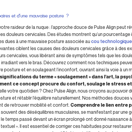
baires et d’une mauvaise posture ?
tre raideur de la nuque : l’approche douce de Pulse Align peut ré
des douleurs cervicales. Des études montrent qu’un pourcentage
les dues à une mauvaise posture associée au
cou technologique
vantes ciblent les causes des douleurs cervicales grâce à des exe
rs cervicales, vous libérant ainsi de symptômes tels que les doule
s irradiant vers le bras. Découvrez comment nos techniques peuve
e posture et en soulageant l’inconfort, ouvrant ainsi la voie à un m
ignifications du terme « soulagement » dans l’art, la psych
ent ce concept procure du confort, soulage le stress et 
elle votre quotidien ? Chez Pulse Align, nous croyons au pouvoir 
sture et rétablir l’équilibre naturellement. Nos méthodes douces v
t de retrouver mobilité et confort.
Comprendre le lien entre p
souvent des déséquilibres musculaires, se manifestant par une g
e le temps passé devant un écran prolongé ont donné naissance 
textuel ». Il est essentiel de corriger ces habitudes pour restaure