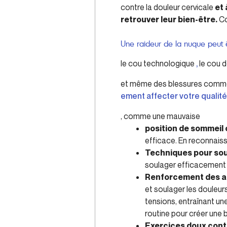
contre la douleur cervicale
et 
retrouver leur bien-être.
Co
Une raideur de la nuque peut 
le cou technologique
,
le cou 
et même des blessures comme 
ement affecter votre qualit
, comme une mauvaise
position de sommeil 
efficace. En reconnaiss
Techniques pour soul
soulager efficacement l
Renforcement des 
et soulager les douleur
tensions, entraînant un
routine pour créer une 
Exercices doux contr