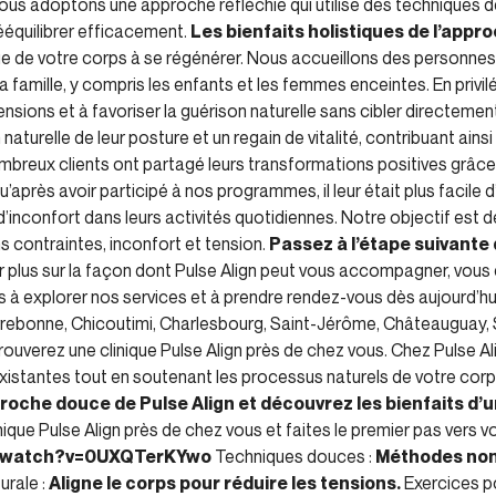
nous adoptons une approche réfléchie qui utilise des techniques 
ééquilibrer efficacement.
Les bienfaits holistiques de l’appr
èque de votre corps à se régénérer. Nous accueillons des personn
 famille, y compris les enfants et les femmes enceintes. En privil
ensions et à favoriser la guérison naturelle sans cibler directeme
aturelle de leur posture et un regain de vitalité, contribuant ainsi
breux clients ont partagé leurs transformations positives grâce 
près avoir participé à nos programmes, il leur était plus facile d
d’inconfort dans leurs activités quotidiennes. Notre objectif est 
ans contraintes, inconfort et tension.
Passez à l’étape suivante 
 plus sur la façon dont Pulse Align peut vous accompagner, vous et
s à explorer nos services et à prendre rendez-vous dès aujourd’hui
Terrebonne, Chicoutimi, Charlesbourg, Saint-Jérôme, Châteauguay,
ouverez une clinique Pulse Align près de chez vous. Chez Pulse A
xistantes tout en soutenant les processus naturels de votre corp
roche douce de Pulse Align et découvrez les bienfaits d’u
ique Pulse Align près de chez vous et faites le premier pas vers v
m/watch?v=0UXQTerKYwo
Techniques douces :
Méthodes non 
urale :
Aligne le corps pour réduire les tensions.
Exercices po