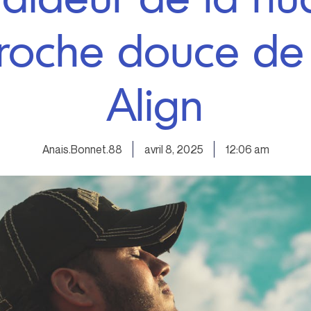
proche douce de 
Align
Anais.Bonnet.88
avril 8, 2025
12:06 am