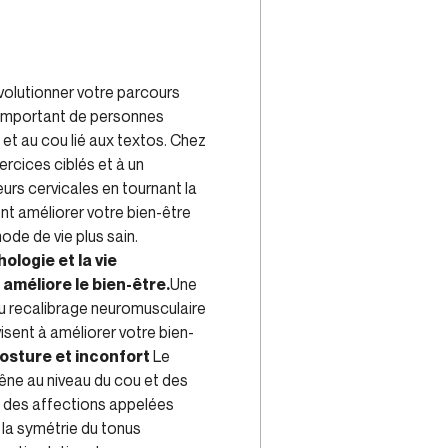
volutionner votre parcours
 important de personnes
et au cou lié aux textos. Chez
rcices ciblés et à un
urs cervicales en tournant la
nt améliorer votre bien-être
ode de vie plus sain.
ologie et la vie
améliore le bien-être.
Une
du recalibrage neuromusculaire
isent à améliorer votre bien-
osture et inconfort
Le
êne au niveau du cou et des
à des affections appelées
r la symétrie du tonus