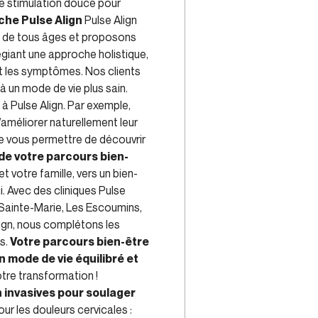
de stimulation douce pour
oche Pulse Align
Pulse Align
es de tous âges et proposons
égiant une approche holistique,
nt les symptômes. Nos clients
 à un mode de vie plus sain.
à Pulse Align. Par exemple,
’améliorer naturellement leur
de vous permettre de découvrir
de votre parcours bien-
 votre famille, vers un bien-
. Avec des cliniques Pulse
 Sainte-Marie, Les Escoumins,
lign, nous complétons les
s.
Votre parcours bien-être
n mode de vie équilibré et
otre transformation !
invasives pour soulager
ur les douleurs cervicales :