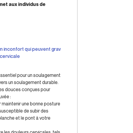
met aux individus de
un inconfort qui peuvent grav
cervicale
ssentiel pour un soulagement
 vers un soulagement durable.
ques douces conçues pour
uvée :
 maintenir une bonne posture
 susceptible de subir des
lanche et le pont à votre
e les douleurs cervicales, tels