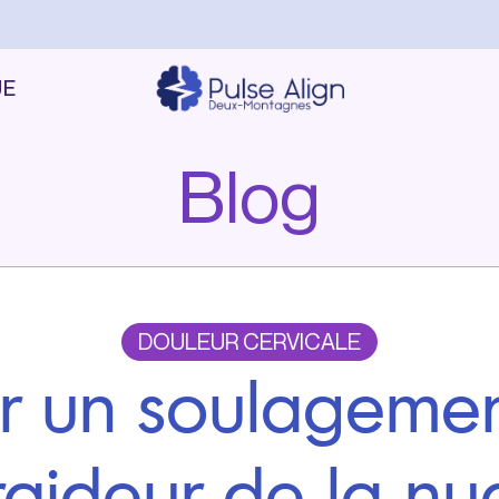
UE
Blog
DOULEUR CERVICALE
r un soulageme
raideur de la nu