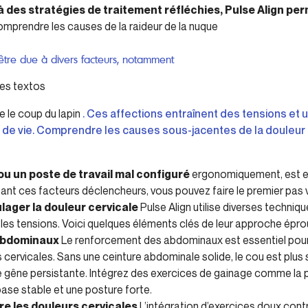
à des stratégies de traitement réfléchies, Pulse Align per
mprendre les causes de la raideur de la nuque
être due à divers facteurs, notamment
des textos
le coup du lapin
. Ces affections entraînent des tensions et 
é de vie. Comprendre les causes sous-jacentes de la douleur 
ou un poste de travail mal configuré
ergonomiquement, est e
ant ces facteurs déclencheurs, vous pouvez faire le premier pas
ager la douleur cervicale
Pulse Align utilise diverses techni
es tensions. Voici quelques éléments clés de leur approche épro
abdominaux
Le renforcement des abdominaux est essentiel pour
s cervicales. Sans une ceinture abdominale solide, le cou est plus
e gêne persistante. Intégrez des exercices de gainage comme la p
base stable et une posture forte.
e les douleurs cervicales
L’intégration d’exercices doux contr