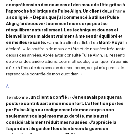
compréhension des nausées et des maux de tête grâce à
l’approche holistique de Pulse Align. Un client de
La Prairie
a souligné : « Depuis que j’ai commencé à utiliser Pulse
Align, j’ai découvert comment mon corps peut se
rééquilibrer naturellement. Les techniques douces et
bienveillantes m’aident vraiment à me sentir équilibré et
en meilleure santé. »
Un autre client satisfait de
Mont-Royal
a
déclaré : « Je souffrais de maux de tête et de nausées fréquents
depuis des années. Après avoir consulté Pulse Align, j’ai ressenti
de profondes améliorations. Leur méthodologie unique m’a permis
d’être à l’écoute des besoins de mon corps, ce qui m’a permis de
reprendre le contrôle de mon quotidien. »
À
Terrebonne
, un client a confié : « Je ne savais pas que ma
posture contribuait à mon inconfort. L’attention portée
par Pulse Align au réalignement de mon corps a non
seulement soulagé mes maux de tête, mais aussi
considérablement réduit mes nausées. J’apprécie la
façon dont ils guident les clients vers la guérison