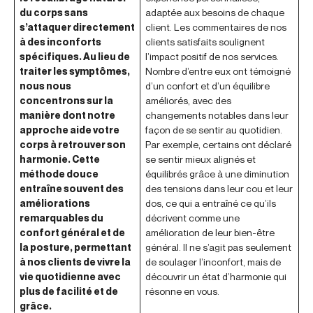
du corps sans
adaptée aux besoins de chaque
s’attaquer directement
client. Les commentaires de nos
à des inconforts
clients satisfaits soulignent
spécifiques. Au lieu de
l’impact positif de nos services.
traiter les symptômes,
Nombre d’entre eux ont témoigné
nous nous
d’un confort et d’un équilibre
concentrons sur la
améliorés, avec des
manière dont notre
changements notables dans leur
approche aide votre
façon de se sentir au quotidien.
corps à retrouver son
Par exemple, certains ont déclaré
harmonie. Cette
se sentir mieux alignés et
méthode douce
équilibrés grâce à une diminution
entraîne souvent des
des tensions dans leur cou et leur
améliorations
dos, ce qui a entraîné ce qu’ils
remarquables du
décrivent comme une
confort général et de
amélioration de leur bien-être
la posture, permettant
général. Il ne s’agit pas seulement
à nos clients de vivre la
de soulager l’inconfort, mais de
vie quotidienne avec
découvrir un état d’harmonie qui
plus de facilité et de
résonne en vous.
grâce.