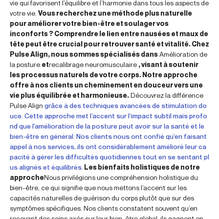
vie qui favorisent l’équilibre et l’harmonie dans tous les aspects de
votre vie.
Vous recherchez une méthode plus naturelle
pour améliorer votre bien-être et soulager vos
inconforts ? Comprendre le lien entre nausées et maux de
tête peut être crucial pour retrouver santé et vitalité. Chez
Pulse Align, nous sommes spécialisés dans
Amélioration de
la posture
et
recalibrage neuromusculaire
, visant à soutenir
les processus naturels de votre corps. Notre approche
offre à nos clients un cheminement en douceur vers une
vie plus équilibrée et harmonieuse.
Découvrez la différence
Pulse Align
grâce à des techniques avancées de stimulation do
uce. Cette approche met l’accent sur l’impact subtil mais profo
nd que l’amélioration de la posture peut avoir sur la santé et le
bien-être en général. Nos clients nous ont confié qu’en faisant
appel à nos services, ils ont considérablement amélioré leur ca
pacité à gérer les difficultés quotidiennes tout en se sentant pl
us alignés et équilibrés.
Les bienfaits holistiques de notre
approche
Nous privilégions une compréhension holistique du
bien-être, ce qui signifie que nous mettons l’accent sur les
capacités naturelles de guérison du corps plutôt que sur des
symptômes spécifiques. Nos clients constatent souvent qu’en
recevant des soins axés sur leur bien-être global, ils gagnent en