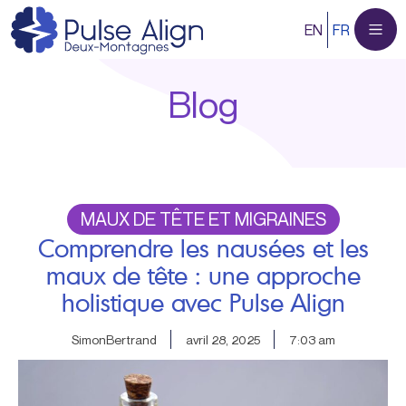
Aller
EN
FR
au
contenu
Blog
MAUX DE TÊTE ET MIGRAINES
Comprendre les nausées et les
maux de tête : une approche
holistique avec Pulse Align
SimonBertrand
avril 28, 2025
7:03 am