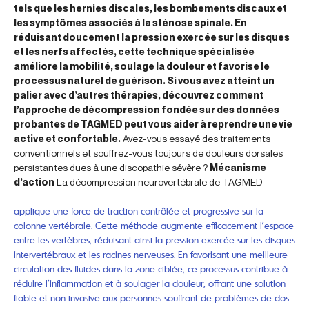
tels que les hernies discales, les bombements discaux et
les symptômes associés à la sténose spinale. En
réduisant doucement la pression exercée sur les disques
et les nerfs affectés, cette technique spécialisée
améliore la mobilité, soulage la douleur et favorise le
processus naturel de guérison. Si vous avez atteint un
palier avec d’autres thérapies, découvrez comment
l’approche de décompression fondée sur des données
probantes de TAGMED peut vous aider à reprendre une vie
active et confortable.
Avez-vous essayé des traitements
conventionnels et souffrez-vous toujours de douleurs dorsales
persistantes dues à une discopathie sévère ?
Mécanisme
d’action
La décompression neurovertébrale de TAGMED
applique une force de traction contrôlée et progressive sur la
colonne vertébrale. Cette méthode augmente efficacement l’espace
entre les vertèbres, réduisant ainsi la pression exercée sur les disques
intervertébraux et les racines nerveuses. En favorisant une meilleure
circulation des fluides dans la zone ciblée, ce processus contribue à
réduire l’inflammation et à soulager la douleur, offrant une solution
fiable et non invasive aux personnes souffrant de problèmes de dos