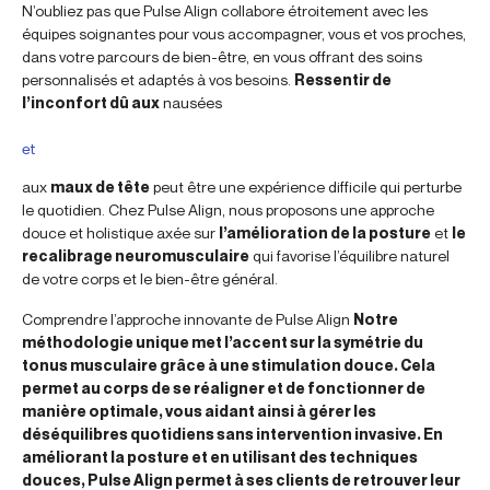
N’oubliez pas que Pulse Align collabore étroitement avec les
équipes soignantes pour vous accompagner, vous et vos proches,
dans votre parcours de bien-être, en vous offrant des soins
personnalisés et adaptés à vos besoins.
Ressentir de
l’inconfort dû aux
nausées
et
aux
maux de tête
peut être une expérience difficile qui perturbe
le quotidien. Chez Pulse Align, nous proposons une approche
douce et holistique axée sur
l’amélioration de la posture
et
le
recalibrage neuromusculaire
qui favorise l’équilibre naturel
de votre corps et le bien-être général.
Comprendre l’approche innovante de Pulse Align
Notre
méthodologie unique met l’accent sur la symétrie du
tonus musculaire grâce à une stimulation douce. Cela
permet au corps de se réaligner et de fonctionner de
manière optimale, vous aidant ainsi à gérer les
déséquilibres quotidiens sans intervention invasive. En
améliorant la posture et en utilisant des techniques
douces, Pulse Align permet à ses clients de retrouver leur