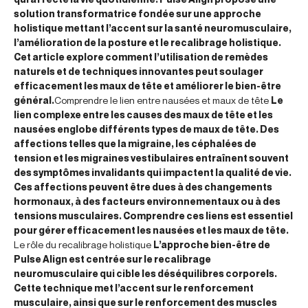
solution transformatrice fondée sur une approche
holistique mettant l’accent sur la santé neuromusculaire,
l’amélioration de la posture et le recalibrage holistique.
Cet article explore comment l’utilisation de remèdes
naturels et de techniques innovantes peut soulager
efficacement les maux de tête et améliorer le bien-être
général.
Comprendre le lien entre nausées et maux de tête
Le
lien complexe entre les causes des maux de tête et les
nausées englobe différents types de maux de tête. Des
affections telles que la migraine, les céphalées de
tension et les migraines vestibulaires entraînent souvent
des symptômes invalidants qui impactent la qualité de vie.
Ces affections peuvent être dues à des changements
hormonaux, à des facteurs environnementaux ou à des
tensions musculaires. Comprendre ces liens est essentiel
pour gérer efficacement les nausées et les maux de tête.
Le rôle du recalibrage holistique
L’approche bien-être de
Pulse Align est centrée sur le recalibrage
neuromusculaire qui cible les déséquilibres corporels.
Cette technique met l’accent sur le renforcement
musculaire, ainsi que sur le renforcement des muscles