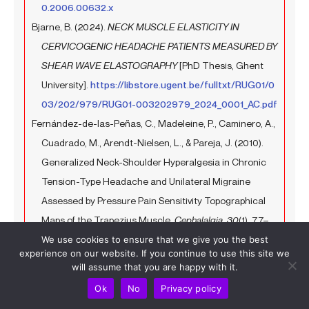
0.2006.00632.x
Bjarne, B. (2024).
NECK MUSCLE ELASTICITY IN
CERVICOGENIC HEADACHE PATIENTS MEASURED BY
SHEAR WAVE ELASTOGRAPHY
[PhD Thesis, Ghent
University].
https://libstore.ugent.be/fulltxt/RUG01/0
03/202/979/RUG01-003202979_2024_0001_AC.pdf
Fernández-de-las-Peñas, C., Madeleine, P., Caminero, A.,
Cuadrado, M., Arendt-Nielsen, L., & Pareja, J. (2010).
Generalized Neck-Shoulder Hyperalgesia in Chronic
Tension-Type Headache and Unilateral Migraine
Assessed by Pressure Pain Sensitivity Topographical
Maps of the Trapezius Muscle.
Cephalalgia
,
30
(1), 77–
86.
https://doi.org/10.1111/j.1468-2982.2009.01901.x
We use cookies to ensure that we give you the best
experience on our website. If you continue to use this site we
Luedtke, K., Starke, W., & May, A. (2018). Musculoskeletal
will assume that you are happy with it.
dysfunction in migraine patients.
Cephalalgia
,
38
(5),
Ok
No
Privacy policy
865–875.
https://doi.org/10.1177/0333102417716934