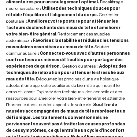
alimentaires pour un soulagement optimal.
Recalibrage
neuromusculaire
: Utilisez des techniques douces pour
rétablir l’équilibre et l’alignement du corps.
Correction
posturale
: Améliorez votre posture pour atténuer les
facteurs déclenchants des maux de tête et améliorer
votre bien-être général.
Renforcement des muscles
abdominaux
: Favorisez la stabilité et réduisez les tensions
musculaires associées aux maux de tête.
Soutien
communautaire
: Connectez-vous avec d’autres personnes
confrontées aux mêmes difficultés pour partager des
expériences de guérison.
Gestion du stress
: Adoptez des
techniques de relaxation pour atténuer le stress lié aux
maux de tête.
Découvrez les principes d’une vie holistique,
adoptant une approche équilibrée du bien-être qui nourrit le
corps et l’esprit. Explorez des techniques, des conseils et des
ressources pour améliorer votre bien-être général et atteindre
l’harmonie dans tous les aspects de votre vie.
Souffrir de
nausées accompagnées de maux de tête représente un
défi unique. Les traitements conventionnels ne
parviennent souvent pas à traiter les causes profondes
de ces symptômes, ce qui entraîne un cycle d’inconfort
qui affecte la vie quotidienne. Pulse Align propose une