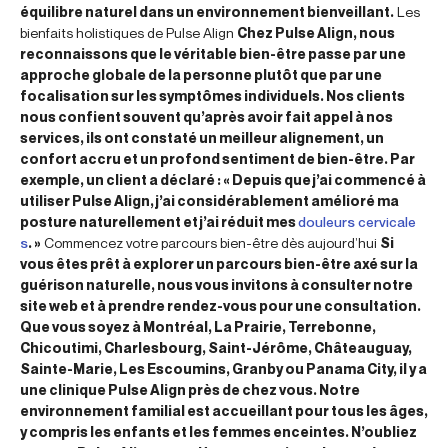
équilibre naturel dans un environnement bienveillant.
Les
bienfaits holistiques de Pulse Align
Chez Pulse Align, nous
reconnaissons que le véritable bien-être passe par une
approche globale de la personne plutôt que par une
focalisation sur les symptômes individuels. Nos clients
nous confient souvent qu’après avoir fait appel à nos
services, ils ont constaté un meilleur alignement, un
confort accru et un profond sentiment de bien-être. Par
exemple, un client a déclaré : « Depuis que j’ai commencé à
utiliser Pulse Align, j’ai considérablement amélioré ma
posture naturellement et j’ai réduit mes
douleurs cervicale
s
. »
Commencez votre parcours bien-être dès aujourd’hui
Si
vous êtes prêt à explorer un parcours bien-être axé sur la
guérison naturelle, nous vous invitons à consulter notre
site web et à prendre rendez-vous pour une consultation.
Que vous soyez à Montréal, La Prairie, Terrebonne,
Chicoutimi, Charlesbourg, Saint-Jérôme, Châteauguay,
Sainte-Marie, Les Escoumins, Granby ou Panama City, il y a
une clinique Pulse Align près de chez vous. Notre
environnement familial est accueillant pour tous les âges,
y compris les enfants et les femmes enceintes. N’oubliez