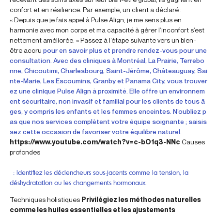
confort et en résilience. Par exemple, un client a déclaré :
« Depuis que je fais appel à Pulse Align, je me sens plus en
harmonie avec mon corps et ma capacité à gérer l’inconfort s’est
nettement améliorée. » Passez à l’étape suivante vers un bien-
être accru
pour en savoir plus et prendre rendez-vous pour une
consultation. Avec des cliniques à Montréal, La Prairie, Terrebo
nne, Chicoutimi, Charlesbourg, Saint-Jérôme, Châteauguay, Sai
nte-Marie, Les Escoumins, Granby et Panama City, vous trouver
ez une clinique Pulse Align à proximité. Elle offre un environnem
ent sécuritaire, non invasif et familial pour les clients de tous â
ges, y compris les enfants et les femmes enceintes. N’oubliez p
as que nos services complètent votre équipe soignante ; saisis
sez cette occasion de favoriser votre équilibre naturel.
https://www.youtube.com/watch?v=c-bO1q3-NNc
Causes
profondes
: Identifiez les déclencheurs sous-jacents comme la tension, la
déshydratation ou les changements hormonaux.
Techniques holistiques
Privilégiez les méthodes naturelles
comme les huiles essentielles et les ajustements