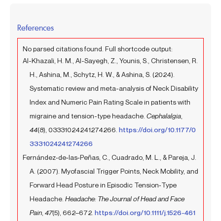
References
No parsed citations found. Full shortcode output:
Al-Khazali, H. M., Al-Sayegh, Z., Younis, S., Christensen, R.
H., Ashina, M., Schytz, H. W., & Ashina, S. (2024).
Systematic review and meta-analysis of Neck Disability
Index and Numeric Pain Rating Scale in patients with
migraine and tension-type headache.
Cephalalgia
,
44
(8), 03331024241274266.
https://doi.org/10.1177/0
3331024241274266
Fernández‐de‐las‐Peñas, C., Cuadrado, M. L., & Pareja, J.
A. (2007). Myofascial Trigger Points, Neck Mobility, and
Forward Head Posture in Episodic Tension‐Type
Headache.
Headache: The Journal of Head and Face
Pain
,
47
(5), 662–672.
https://doi.org/10.1111/j.1526-461