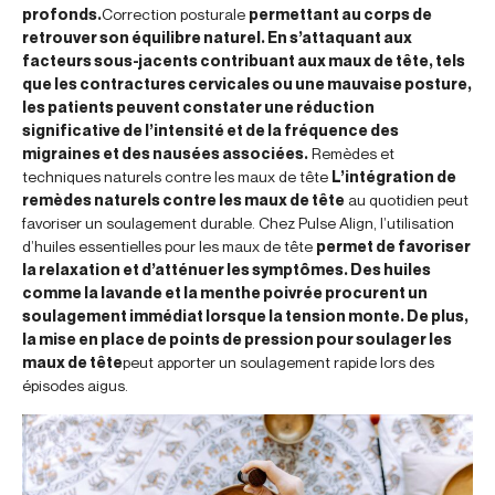
profonds.
Correction posturale
permettant au corps de
retrouver son équilibre naturel. En s’attaquant aux
facteurs sous-jacents contribuant aux maux de tête, tels
que les contractures cervicales ou une mauvaise posture,
les patients peuvent constater une réduction
significative de l’intensité et de la fréquence des
migraines et des nausées associées.
Remèdes et
techniques naturels contre les maux de tête
L’intégration de
remèdes naturels contre les maux de tête
au quotidien peut
favoriser un soulagement durable. Chez Pulse Align, l’utilisation
d’huiles essentielles pour les maux de tête
permet de favoriser
la relaxation et d’atténuer les symptômes. Des huiles
comme la lavande et la menthe poivrée procurent un
soulagement immédiat lorsque la tension monte. De plus,
la mise en place de points de pression pour soulager les
maux de tête
peut apporter un soulagement rapide lors des
épisodes aigus.