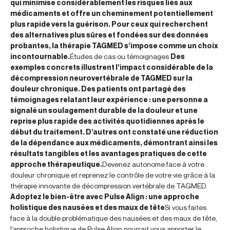
qui minimise considérablement les risques liés aux
médicaments et offre un cheminement potentiellement
plus rapide vers la guérison. Pour ceux qui recherchent
des alternatives plus sûres et fondées sur des données
probantes, la thérapie TAGMED s’impose comme un choix
incontournable.
Études de cas ou témoignages
Des
exemples concrets illustrent l’impact considérable de la
décompression neurovertébrale de TAGMED sur la
douleur chronique. Des patients ont partagé des
témoignages relatant leur expérience : une personne a
signalé un soulagement durable de la douleur et une
reprise plus rapide des activités quotidiennes après le
début du traitement. D’autres ont constaté une réduction
de la dépendance aux médicaments, démontrant ainsi les
résultats tangibles et les avantages pratiques de cette
approche thérapeutique.
Devenez autonome face à votre
douleur chronique et reprenez le contrôle de votre vie grâce à la
thérapie innovante de décompression vertébrale de TAGMED.
Adoptez le bien-être avec Pulse Align : une approche
holistique des nausées et des maux de tête
Si vous faites
face à la double problématique des nausées et des maux de tête,
l’approche holistique de Pulse Align pourrait vous apporter le