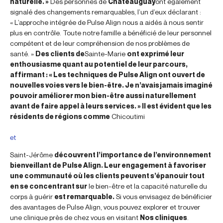
naturelle. »
Des personnes de
Châteauguay
ont également
signalé des changements remarquables, l’un d’eux déclarant :
« L’approche intégrée de Pulse Align nous a aidés à nous sentir
plus en contrôle. Toute notre famille a bénéficié de leur personnel
compétent et de leur compréhension de nos problèmes de
santé. »
Des clients de
Sainte-Marie
ont exprimé leur
enthousiasme quant au potentiel de leur parcours,
affirmant : « Les techniques de Pulse Align ont ouvert de
nouvelles voies vers le bien-être. Je n’avais jamais imaginé
pouvoir améliorer mon bien-être aussi naturellement
avant de faire appel à leurs services. » Il est évident que les
résidents de régions comme
Chicoutimi
et
Saint-Jérôme
découvrent l’importance de l’environnement
bienveillant de Pulse Align. Leur engagement à favoriser
une communauté où les clients peuvent s’épanouir tout
en se concentrant sur
le bien-être et la capacité naturelle du
corps à guérir
est remarquable.
Si vous envisagez de bénéficier
des avantages de Pulse Align, vous pouvez explorer et trouver
une clinique près de chez vous en visitant
Nos cliniques
.