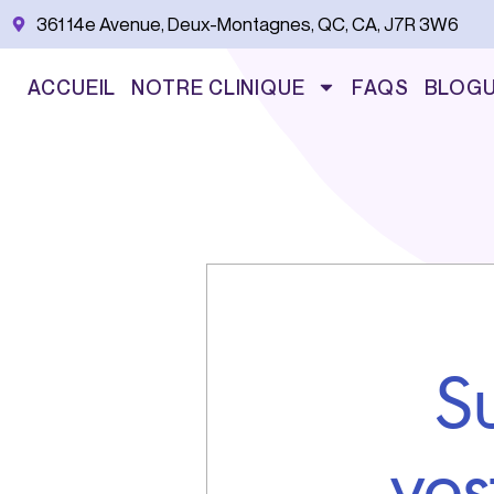
Aller
361 14e Avenue, Deux-Montagnes, QC, CA, J7R 3W6
au
contenu
ACCUEIL
NOTRE CLINIQUE
FAQS
BLOG
S
ves