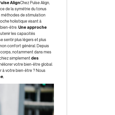
Pulse Align
Chez Pulse Align,
nce de la symétrie du tonus
s méthodes de stimulation
roche holistique visant à
 bien-être.
Une approche
utenir les capacités
 sentir plus légers et plus
t mon confort général. Depuis
 mon corps, notamment dans mes
rchiez simplement
des
éliorer votre bien-être global.
r à votre bien-être ? Nous
ne
,