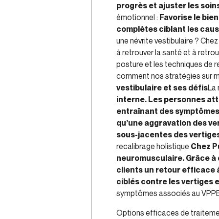
progrès et ajuster les soin
émotionnel :
Favorise le bie
complètes ciblant les caus
une névrite vestibulaire ? Che
à retrouver la santé et à retro
posture et les techniques de r
comment nos stratégies sur mes
vestibulaire et ses défis
La 
interne. Les personnes att
entraînant des symptômes i
qu’une aggravation des vert
sous-jacentes des vertiges,
recalibrage holistique
Chez Pu
neuromusculaire. Grâce à d
clients un retour efficace 
ciblés contre les vertiges
symptômes associés au VPPB (ve
Options efficaces de traiteme