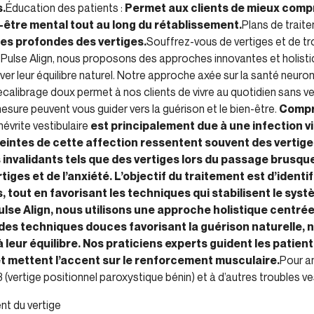
s.
Éducation des patients :
Permet aux clients de mieux compr
n-être mental tout au long du rétablissement.
Plans de trait
es profondes des vertiges.
Souffrez-vous de vertiges et de tro
z Pulse Align, nous proposons des approches innovantes et holist
uver leur équilibre naturel. Notre approche axée sur la santé neurom
ecalibrage doux permet à nos clients de vivre au quotidien sans v
ure peuvent vous guider vers la guérison et le bien-être.
Compr
névrite vestibulaire
est principalement due à une infection vir
eintes de cette affection ressentent souvent des vertige
nvalidants tels que des vertiges lors du passage brusque 
iges et de l’anxiété. L’objectif du traitement est d’identif
 tout en favorisant les techniques qui stabilisent le systè
lse Align, nous utilisons une approche holistique centrée
es techniques douces favorisant la guérison naturelle, 
à leur équilibre. Nos praticiens experts guident les patien
 et mettent l’accent sur le renforcement musculaire.
Pour am
rtige positionnel paroxystique bénin) et à d’autres troubles ves
nt du vertige