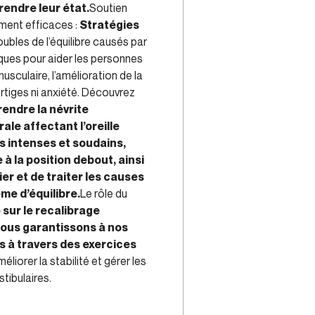
endre leur état.
Soutien
ement efficaces :
Stratégies
ubles de l’équilibre causés par
iques pour aider les personnes
usculaire, l’amélioration de la
ertiges ni anxiété. Découvrez
endre la névrite
ale affectant l’oreille
s intenses et soudains,
à la position debout, ainsi
ier et de traiter les causes
me d’équilibre.
Le rôle du
 sur le recalibrage
nous garantissons à nos
ts à travers des exercices
éliorer la stabilité et gérer les
tibulaires.