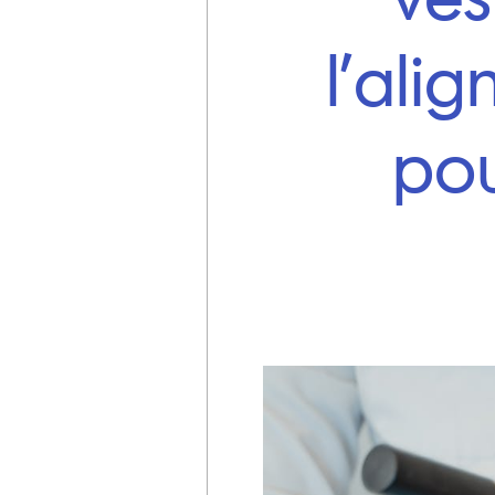
l’ali
pou