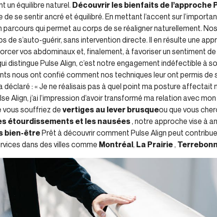
t un équilibre naturel.
Découvrir les bienfaits de l’approche 
e se sentir ancré et équilibré. En mettant l’accent sur l’importa
 parcours qui permet au corps de se réaligner naturellement. No
de s’auto-guérir, sans intervention directe. Il en résulte une app
forcer vos abdominaux et, finalement, à favoriser un sentiment de
ui distingue Pulse Align, c’est notre engagement indéfectible à so
ents nous ont confié comment nos techniques leur ont permis de se
 a déclaré : « Je ne réalisais pas à quel point ma posture affectai
ulse Align, j’ai l’impression d’avoir transformé ma relation avec
 vous souffriez de
vertiges au lever brusque
ou que vous che
es étourdissements et les nausées
, notre approche vise à am
s bien-être
Prêt à découvrir comment Pulse Align peut contribue
services dans des villes comme
Montréal
,
La Prairie
,
Terrebon