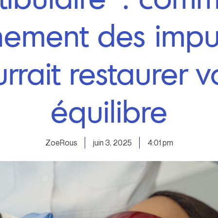
gnement des impu
rrait restaurer v
équilibre
ZoeRous
juin 3, 2025
4:01 pm