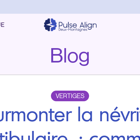
UE
Blog
VERTIGES
urmonter la névri
tibulaire : com