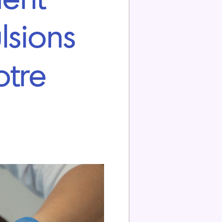
lsions
otre