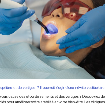
uilibre et de vertiges ? Il pourrait s’agir d’une névrite vestibulaire
ire vous cause des étourdissements et des vertiges ? Découvrez d
lés pour améliorer votre stabilité et votre bien-être. Les cliniqu