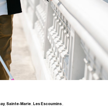
uay
,
Sainte-Marie
,
Les Escoumins
,