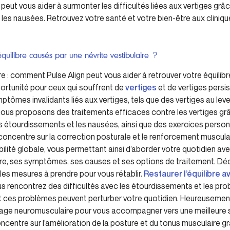
 peut vous aider à surmonter les difficultés liées aux vertiges gr
les nausées. Retrouvez votre santé et votre bien-être aux cliniqu
équilibre causés par une névrite vestibulaire ?
re : comment Pulse Align peut vous aider à retrouver votre équilib
pportunité pour ceux qui souffrent de
vertiges
et de vertiges pers
ômes invalidants liés aux vertiges, tels que des vertiges au leve
, nous proposons des traitements efficaces contre les vertiges g
 étourdissements et les nausées, ainsi que des exercices personn
ncentre sur la correction posturale et le renforcement musculair
abilité globale, vous permettant ainsi d’aborder votre quotidien a
aire, ses symptômes, ses causes et ses options de traitement. 
t les mesures à prendre pour vous rétablir.
Restaurer l’équilibre a
us rencontrez des difficultés avec les étourdissements et les pro
ces problèmes peuvent perturber votre quotidien. Heureusement,
rage neuromusculaire pour vous accompagner vers une meilleure st
centre sur l’amélioration de la posture et du tonus musculaire g