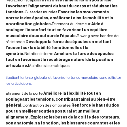
favorisant l’alignement du haut du corps et réduisant les
tensions.
Glissades murales
Favorise les mouvements
corrects des épaules, améliorant ainsi la mobilité et la
coordination globales.
Étirement du dormeur
Aide à
soulager l’inconfort tout en favorisant un équilibre
musculaire doux autour de l’épaule.
Rowing avec bandes de
résistance
Développe la force des épaules en mettant
l’accent sur la stabilité fonctionnelle et la
symétrie.
Rotation interne
Améliore la force des épaules
tout en favorisant le recalibrage naturel de la position
articulaire.
Maintiens isométriques
Soutient la force globale et favorise le tonus musculaire sans solliciter
les articulations.
Étirement de la porte
Améliore la flexibilité tout en
soulageant les tensions, contribuant ainsi au bien-être
général.
Contraction des omoplates
Renforce le haut du dos
pour un meilleur soutien postural et un meilleur
alignement. Explorez les bases de la coiffe des rotateurs,
son anatomie, sa fonction, les blessures courantes et les