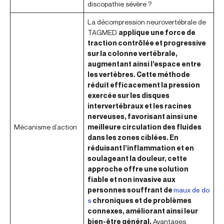
discopathie sévère ?
La décompression neurovertébrale de
TAGMED
applique une force de
traction contrôlée et progressive
sur la colonne vertébrale,
augmentant ainsi l’espace entre
les vertèbres. Cette méthode
réduit efficacement la pression
exercée sur les disques
intervertébraux et les racines
nerveuses, favorisant ainsi une
Mécanisme d’action
meilleure circulation des fluides
dans les zones ciblées. En
réduisant l’inflammation et en
soulageant la douleur, cette
approche offre une solution
fiable et non invasive aux
personnes souffrant de
maux de do
s
chroniques et de problèmes
connexes, améliorant ainsi leur
bien-être général.
Avantages