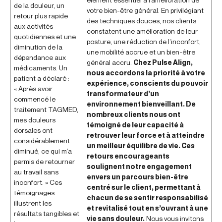
de la douleur, un
votre bien-être général. En privilégiant
retour plus rapide
des techniques douces, nos clients
aux activités
constatent une amélioration de leur
quotidiennes et une
posture, une réduction de l’inconfort,
diminution de la
une mobilité accrue et un bien-être
dépendance aux
général accru.
Chez Pulse Align,
médicaments. Un
nous accordons la priorité à votre
patient a déclaré :
expérience, conscients du pouvoir
« Après avoir
transformateur d’un
commencé le
environnement bienveillant. De
traitement TAGMED,
nombreux clients nous ont
mes douleurs
témoigné de leur capacité à
dorsales ont
retrouver leur force et à atteindre
considérablement
un meilleur équilibre de vie. Ces
diminué, ce qui m’a
retours encourageants
permis de retourner
soulignent notre engagement
au travail sans
envers un parcours bien-être
inconfort. » Ces
centré sur le client, permettant à
témoignages
chacun de se sentir responsabilisé
illustrent les
et revitalisé tout en s’ouvrant à une
résultats tangibles et
vie sans douleur.
Nous vous invitons