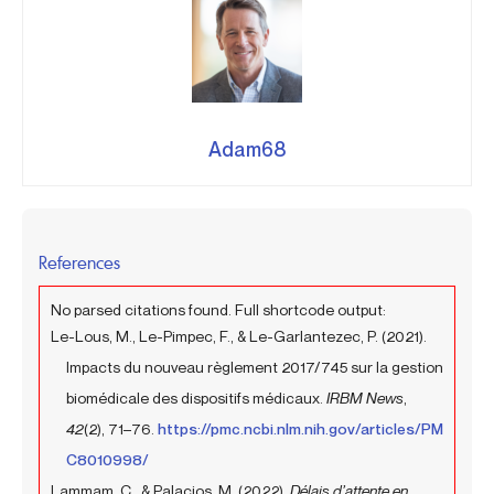
Adam68
References
No parsed citations found. Full shortcode output:
Le-Lous, M., Le-Pimpec, F., & Le-Garlantezec, P. (2021).
Impacts du nouveau règlement 2017/745 sur la gestion
biomédicale des dispositifs médicaux.
IRBM News
,
42
(2), 71–76.
https://pmc.ncbi.nlm.nih.gov/articles/PM
C8010998/
Lammam, C., & Palacios, M. (2022).
Délais d’attente en