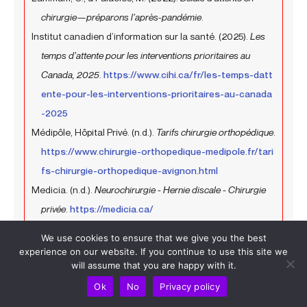
chirurgie—préparons l’après-pandémie
.
Institut canadien d’information sur la santé. (2025).
Les
temps d’attente pour les interventions prioritaires au
Canada, 2025
.
https://www.cihi.ca/fr/les-temps-datt
ente-pour-les-interventions-prioritaires-au-canada
-2025
Médipôle, Hôpital Privé. (n.d.).
Tarifs chirurgie orthopédique
.
https://www.chirurgie-orthopedique-medipole.fr/tari
fs-chirurgie-orthopedique-avignon.html
Medicia. (n.d.).
Neurochirurgie - Hernie discale - Chirurgie
privée
.
https://medicia.ca/
Le Guide Sanitaire et Social. (n.d.).
Centre de
We use cookies to ensure that we give you the best
convalescence Nouvelle-Aquitaine : 89 établissements....
h
experience on our website. If you continue to use this site we
will assume that you are happy with it.
ttps://www.sanitaire-social.com/annuaire-etablisse
ments-de-sante/centre-de-convalescence/liste-no
Ok
No
Privacy policy
uvelle-aquitaine