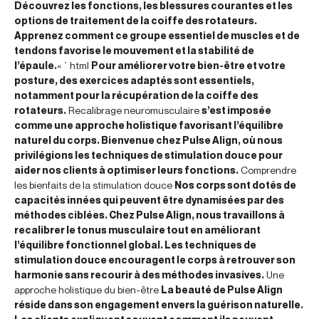
Découvrez les fonctions, les blessures courantes et les
options de traitement de la coiffe des rotateurs.
Apprenez comment ce groupe essentiel de muscles et de
tendons favorise le mouvement et la stabilité de
l’épaule.
« `html
Pour améliorer votre bien-être et votre
posture, des exercices adaptés sont essentiels,
notamment pour la récupération de la coiffe des
rotateurs.
Recalibrage neuromusculaire
s’est imposée
comme une approche holistique favorisant l’équilibre
naturel du corps. Bienvenue chez Pulse Align, où nous
privilégions les techniques de stimulation douce pour
aider nos clients à optimiser leurs fonctions.
Comprendre
les bienfaits de la stimulation douce
Nos corps sont dotés de
capacités innées qui peuvent être dynamisées par des
méthodes ciblées. Chez Pulse Align, nous travaillons à
recalibrer le tonus musculaire tout en améliorant
l’équilibre fonctionnel global. Les techniques de
stimulation douce encouragent le corps à retrouver son
harmonie sans recourir à des méthodes invasives.
Une
approche holistique du bien-être
La beauté de Pulse Align
réside dans son engagement envers la guérison naturelle.