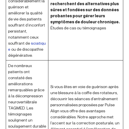
considérablement la
recherchent des alternatives plus
guérison et
sûres et fondées sur des données
améliorer la qualité
probantes pour gérer leurs
de vie des patients
symptômes de douleur chronique.
souffrant d’inconfort
Études de cas ou témoignages
persistant,
notamment ceux
souffrant de
sciatiqu
e
ou de discopathie
dégénérative.
De nombreux
patients ont
constaté des
améliorations
Si vous êtes en voie de guérison après
remarquables grâce
une blessure à la coiffe des rotateurs,
à la décompression
découvrir les séances d’entraînement
neurovertébrale
personnalisées proposées par Pulse
TAGMED. Les
Align vous offre des avantages
témoignages
considérables. Notre approche met
soulignent un
l’accent sur la correction posturale, un
soulagement durable
élément essentiel à l’amélioration de