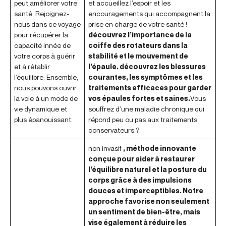
peut améliorer votre
et accueillez l’espoir et les
santé. Rejoignez-
encouragements qui accompagnent la
nous dans ce voyage
prise en charge de votre santé !
pour récupérer la
découvrez l’importance de la
capacité innée de
coiffe des rotateurs dans la
votre corps à guérir
stabilité et le mouvement de
et à rétablir
l’épaule. découvrez les blessures
l’équilibre. Ensemble,
courantes, les symptômes et les
nous pouvons ouvrir
traitements efficaces pour garder
la voie à un mode de
vos épaules fortes et saines.
Vous
vie dynamique et
souffrez d’une maladie chronique qui
plus épanouissant.
répond peu ou pas aux traitements
conservateurs ?
non invasif
, méthode innovante
conçue pour aider à restaurer
l’équilibre naturel et la posture du
corps grâce à des impulsions
douces et imperceptibles. Notre
approche favorise non seulement
un sentiment de bien-être, mais
vise également à réduire les