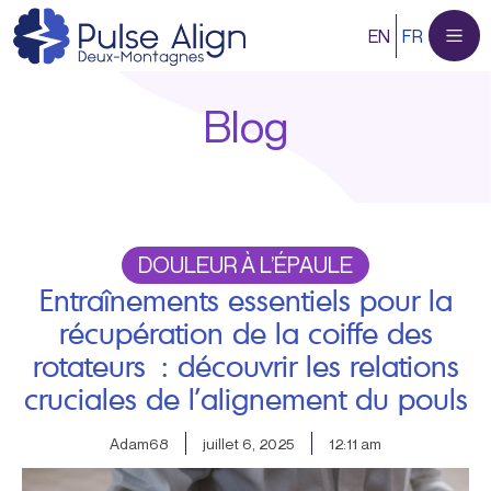
Aller
EN
FR
au
contenu
Blog
DOULEUR À L’ÉPAULE
Entraînements essentiels pour la
récupération de la coiffe des
rotateurs : découvrir les relations
cruciales de l’alignement du pouls
Adam68
juillet 6, 2025
12:11 am