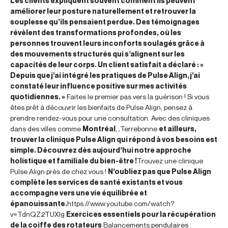
Les clients expliquent souvent comment ils peuvent
améliorer leur posture naturellement et retrouver la
souplesse qu’ils pensaient perdue. Des témoignages
révèlent des transformations profondes, où les
personnes trouvent leurs inconforts soulagés grâce à
des mouvements structurés qui s’alignent sur les
capacités de leur corps. Un client satisfait a déclaré : «
Depuis que j’ai intégré les pratiques de Pulse Align, j’ai
constaté leur influence positive sur mes activités
quotidiennes. »
Faites le premier pas vers la guérison ! Si vous
êtes prêt à découvrir les bienfaits de Pulse Align, pensez à
prendre rendez-vous pour une consultation. Avec des cliniques
dans des villes comme
Montréal
,
,
Terrebonne
et ailleurs,
trouver la clinique Pulse Align qui répond à vos besoins est
simple. Découvrez dès aujourd’hui notre approche
holistique et familiale du bien-être !
Trouvez une clinique
Pulse Align près de chez vous !
N’oubliez pas que Pulse Align
complète les services de santé existants et vous
accompagne vers une vie équilibrée et
épanouissante.
https://www.youtube.com/watch?
v=TdnQZ2TUXlg
Exercices essentiels pour la récupération
de la coiffe des rotateurs
Balancements pendulaires :