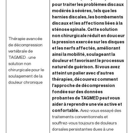
pour traiter les problèmes discaux
modérés à sévères, tels que les
hernies discales, les bombements
discaux et les affections liées à la
sténose spinale. Cette solution
non chirurgicale réduit en douceur
Thérapie avancée
la pression exercée sur les disques
de décompression
et les nerfs affectés, améliorant
vertébrale de
ainsi la mobilité, soulageant la
TAGMED : une
douleur et favorisant le processus
solution non
naturel de guérison. Si vous avez
chirurgicale pour le
atteint un palier avec d’autres
soulagement de la
thérapies, découvrez comment
douleur chronique
l’approche de décompression
fondée sur des données
probantes de TAGMED peut vous
aider à reprendre une vie active et
confortable.
Avez-vous essayé des
traitements conventionnels et
souffrez-vous toujours de douleurs
dorsales persistantes dues à une