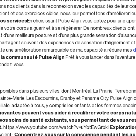
 nos clients dans la reconnexion avec les capacités de leur cor
ent et des exercices ciblés, nous leur permettons d’améliorer leu
nos services
En choisissant Pulse Align, vous optez pour une app
 de votre corps à guérir et à se régénérer. De nombreux clients o
tat d’une meilleure posture et d’une plus grande sensation d’aisan
 partagent souvent des expériences de sensation d’alignement et
nstaté une amélioration remarquable de ma capacité à réduire mes
d
 la communauté Pulse Align
Prêt à vous lancer dans l’aventure
rendez-vous
sponibles dans plusieurs villes, dont Montréal, La Prairie, Terrebo
inte-Marie, Les Escoumins, Granby et Panama City. Pulse Align 
miliale, adaptée à tous, y compris les enfants et les femmes encei
nnovantes peuvent vous aider à recalibrer votre corps na
vos soins de santé existants, vous permettant de vous r
.
https://www.youtube.com/watch?v=uYbtEwGrbkI
Exploratio
ient :
Concentrez-vous sur la conscience pendant les act