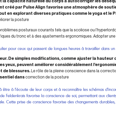
t la capacité naturelle du corps à autocorriger les déséqu
nt créé par Pulse Align favorise une atmosphère de soutie
out en explorant diverses pratiques comme le yoga et le Pi
iorer la posture
problèmes posturaux courants tels que la scoliose ou l’hyperlordo
ifiques du tronc et à des ajustements ergonomiques. Adopter une
iculier pour ceux qui passent de longues heures à travailler dans un
eur. De simples modifications, comme ajuster la hauteur 
des yeux, peuvent améliorer considérablement l’ergonomi
et de blessures.
Le rôle de la pleine conscience dans la correcti
sentiel dans
correction de la posture
s à être à l’écoute de leur corps et à reconnaître les schémas d’inc
e Feldenkrais favorise la conscience de soi, permettant aux clients d
le. Cette prise de conscience favorise des changements durables, g