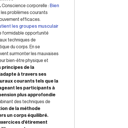
.
Conscience corporelle :
Bien
 les problèmes courants
ouvement efficaces.
tient les groupes musculair
ne formidable opportunité
 aux techniques de
tique du corps. En se
uvent surmonter les mauvaises
eur bien-être physique et
s principes de la
’adapte à travers ses
raux courants tels que la
ageant les participants à
ension plus approfondie
inant des techniques de
ation de la méthode
rs un corps équilibré.
exercices d’étirement