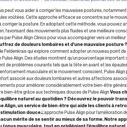
ais peut vous aider à corriger les mauvaises postures, notamment
paules voûtées. Cette approche efficace se concentre sur le mou
à corriger la posture. En adoptant cette méthode, vous pouvez am
ien, favorisant des mouvements plus fluides et une meilleure con
s par Pulse Align Clinics pour vous accompagner vers un meilleur
uffrez de douleurs lombaires et d’une mauvaise posture 
de Feldenkrais qui explore comment adopter un nouveau point de
 Pulse Align. Des études montrent qu’un pourcentage important d
 de problèmes courants tels que la tête en avant et les épaule
e renforcement musculaire et le mouvement conscient, Pulse Align
onfort associé aux douleurs lombaires et autres affections assoc
rements pour améliorer considérablement votre bien-être général 
e bien-être grâce aux techniques douces de Pulse Align
Vous ch
équilibre naturel au quotidien ? Découvrez le pouvoir tra
Align, un service de bien-être qui aide les clients à ret
 stimulation douce.
L’approche Pulse Align pour l’amélioration d
acun mérite de se sentir au mieux de sa forme. Notre app
 tonus musculaire, tout en privilégiant l’équilibre naturel.