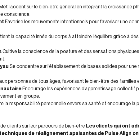
Met l’accent sur le bien-être général en intégrant la croissance p
ne conscience.
nt
Favorise les mouvements intentionnels pour favoriser une conne
ient la capacité innée du corps à atteindre l’équilibre grâce à d
s
Cultive la conscience de la posture et des sensations physiques
nt.
oyau
Se concentre sur l’établissement de bases solides pour une
ux personnes de tous âges, favorisant le bien-être des famille
nautaire
Encourage les expériences d’apprentissage collectif p
vement en groupe.
re la responsabilité personnelle envers sa santé et encourage la p
e clients sur leur parcours de bien-être
Les clients qui ont a
techniques de réalignement apaisantes de Pulse Align on