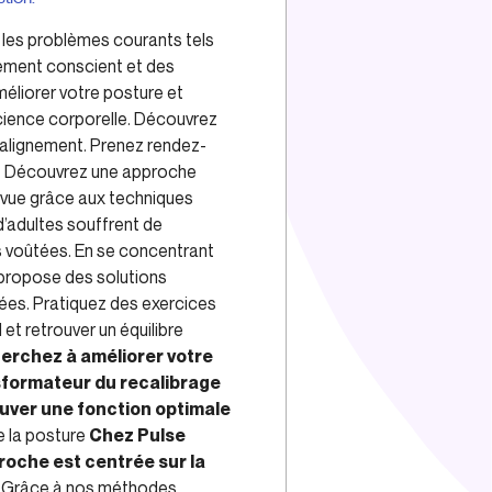
 les problèmes courants tels
vement conscient et des
éliorer votre posture et
science corporelle. Découvrez
 alignement. Prenez rendez-
?
Découvrez une approche
 vue grâce aux techniques
’adultes souffrent de
s voûtées. En se concentrant
 propose des solutions
iées. Pratiquez des exercices
et retrouver un équilibre
erchez à améliorer votre
nsformateur du recalibrage
rouver une fonction optimale
e la posture
Chez Pulse
roche est centrée sur la
Grâce à nos méthodes