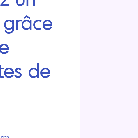
 grâce
de
tes de
tion.