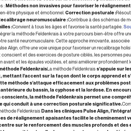
s :
Méthodes non invasives pour favoriser le réalignement
bien-être physique et émotionnel.
Correction posturale :
Résout
ecalibrage neuromusculaire :
Contribue à des schémas de m
lles :
Convient à tous les âges et favorise la santé partagée.
Sou
tégrer la méthode Feldenkrais à votre parcours bien-être offre u
votre santé neuromusculaire. Cette approche innovante, associée
e Align, offre une voie unique pour favoriser un recalibrage holis
conscient et des exercices de posture ciblés, les personnes pe
 avant et les épaules voûtées, et ainsi améliorer profondément l
méthode Feldenkrais
La méthode Feldenkrais
s’appuie sur le
ettant l’accent sur la façon dont le corps apprend et s
tte méthode s’attaque efficacement aux problèmes postu
 antérieure du bassin, la cyphose et la lordose. En encour
 conscients, la méthode Feldenkrais permet une compréh
e qui conduit à une correction posturale significative.
Comb
méthode Feldenkrais
Dans les cliniques Pulse Align, l’intégr
es de réalignement apaisantes facilite le cheminement ve
entre sur le renforcement des muscles profonds et des 