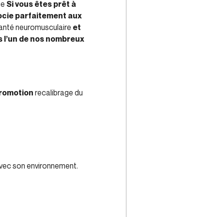
ue
Si vous êtes prêt à
socie parfaitement aux
anté neuromusculaire
et
s l’un de nos nombreux
promotion
recalibrage du
avec son environnement.