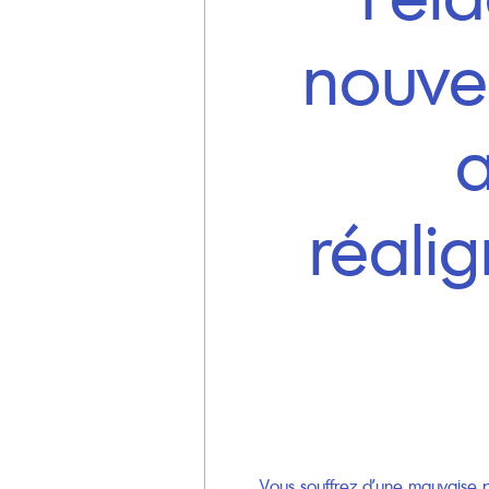
nouve
a
réali
Vous souffrez d’une mauvaise po