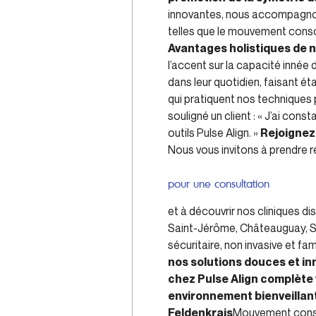
innovantes, nous accompagnons
telles que le mouvement consci
Avantages holistiques de 
l’accent sur la capacité innée
dans leur quotidien, faisant é
qui pratiquent nos techniques
souligné un client : « J’ai co
outils Pulse Align. »
Rejoignez
Nous vous invitons à prendre 
pour une consultation
et à découvrir nos cliniques di
Saint-Jérôme, Châteauguay, Sa
sécuritaire, non invasive et fa
nos solutions douces et i
chez Pulse Align complète 
environnement bienveillant
Feldenkrais
Mouvement consc