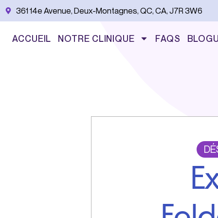
Aller
361 14e Avenue, Deux-Montagnes, QC, CA, J7R 3W6
au
contenu
ACCUEIL
NOTRE CLINIQUE
FAQS
BLOG
DÉ
E
Feld