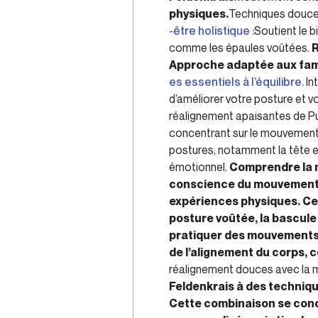
physiques.
Techniques douce
-être holistique :
Soutient le 
comme les épaules voûtées.
R
Approche adaptée aux fami
es essentiels à l’équilibre.
In
d’améliorer votre posture et 
réalignement apaisantes de Puls
concentrant sur le mouvement 
postures, notamment la tête en
émotionnel.
Comprendre la 
conscience du mouvement, m
expériences physiques. Ce
posture voûtée, la bascule
pratiquer des mouvements
de l’alignement du corps, c
réalignement douces avec la 
Feldenkrais à des techniqu
Cette combinaison se conc