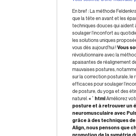
En bref : La méthode Feldenkr
que la tête en avant et les é
techniques douces qui aident 
soulager l’inconfort au quotid
les solutions uniques proposée
vous dès aujourd’hui !
Vous so
révolutionnaire avec la métho
apaisantes de réalignement de
mauvaises postures, notamment
sur la correction posturale, l
efficaces pour soulager l’inc
de posture, du yoga et des éti
naturel.
« `html
Améliorez votr
posture et à retrouver un 
neuromusculaire avec Pulse 
grâce à des techniques de
Align, nous pensons que ch
promotion de la symétrie du