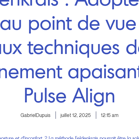
au point de vue
ux techniques 
gnement apaisan
Pulse Align
GabrielDupuis
juillet 12, 2025
12:15 am
sture et d’inconfort ? La méthode Feldenkrais pourrait être la solu