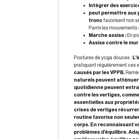
Intégrer des exercic
peut permettre aux 
tronc
favorisent non se
Parmi les mouvements si
Marche assise :
En pos
Assise contre le mur 
Postures de yoga douces :
L’
pratiquant régulièrement ces ex
causés par les VPPB.
Remède
naturels peuvent atténuer
quotidienne peuvent entraî
contre les vertiges, comme 
essentielles aux propriét
crises de vertiges récurre
routine favorise non seule
corps. En reconnaissant vo
problèmes d’équilibre. Ada