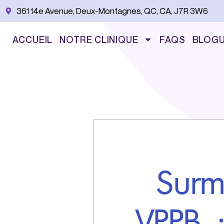
Aller
361 14e Avenue, Deux-Montagnes, QC, CA, J7R 3W6
au
contenu
ACCUEIL
NOTRE CLINIQUE
FAQS
BLOG
Surm
VPPB 