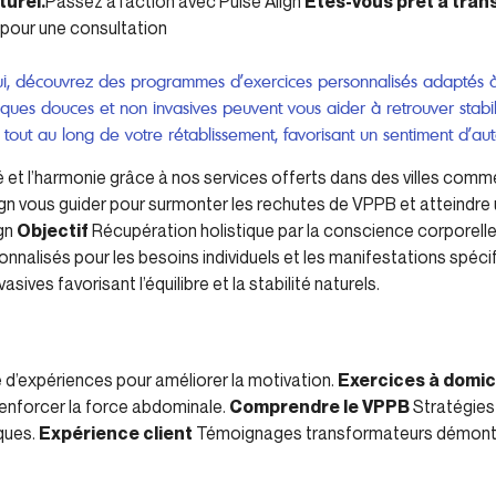
turel.
Passez à l’action avec Pulse Align
Êtes-vous prêt à tran
pour une consultation
ui, découvrez des programmes d’exercices personnalisés adaptés à 
es douces et non invasives peuvent vous aider à retrouver stabili
ut au long de votre rétablissement, favorisant un sentiment d’aut
é et l’harmonie grâce à nos services offerts dans des villes comme
gn vous guider pour surmonter les rechutes de VPPB et atteindre u
ign
Objectif
Récupération holistique par la conscience corporell
onnalisés pour les besoins individuels et les manifestations spé
ives favorisant l’équilibre et la stabilité naturels.
d’expériences pour améliorer la motivation.
Exercices à domic
renforcer la force abdominale.
Comprendre le VPPB
Stratégies
ques.
Expérience client
Témoignages transformateurs démontran