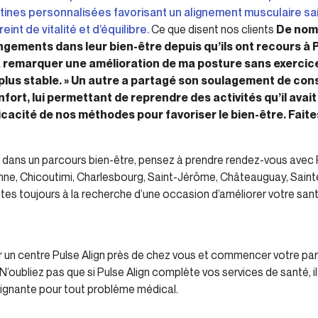
tines personnalisées favorisant un alignement musculaire sai
nt de vitalité et d’équilibre.
Ce que disent nos clients
De nom
ements dans leur bien-être depuis qu’ils ont recours à Pu
à remarquer une amélioration de ma posture sans exercic
 plus stable. » Un autre a partagé son soulagement de co
fort, lui permettant de reprendre des activités qu’il avai
icacité de nos méthodes pour favoriser le bien-être.
Faite
r dans un parcours bien-être, pensez à prendre rendez-vous avec P
bonne, Chicoutimi, Charlesbourg, Saint-Jérôme, Châteauguay, Sain
es toujours à la recherche d’une occasion d’améliorer votre sant
 un centre Pulse Align près de chez vous et commencer votre parc
 N’oubliez pas que si Pulse Align complète vos services de santé, il
oignante pour tout problème médical.