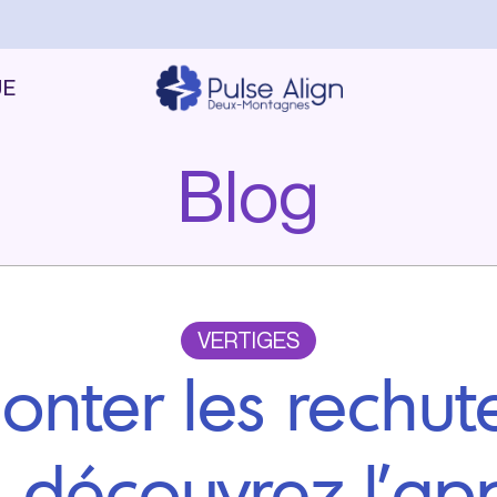
UE
Blog
VERTIGES
onter les rechut
: découvrez l’ap