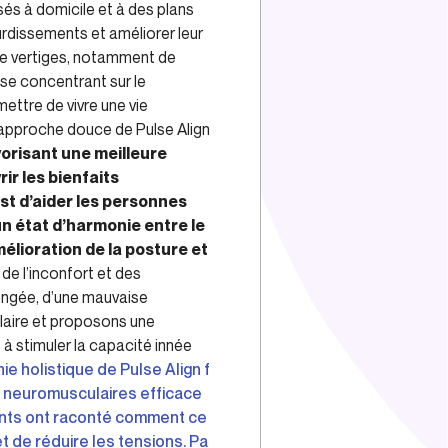
és à domicile et à des plans
urdissements et améliorer leur
de vertiges, notamment de
 se concentrant sur le
ttre de vivre une vie
’approche douce de Pulse Align
orisant une meilleure
ir les bienfaits
st d’aider les personnes
n état d’harmonie entre le
mélioration de la posture et
de l’inconfort et des
olongée, d’une mauvaise
ulaire et proposons une
 à stimuler la capacité innée
ie holistique de Pulse Align f
es neuromusculaires efficace
ients ont raconté comment ce
t de réduire les tensions. Pa