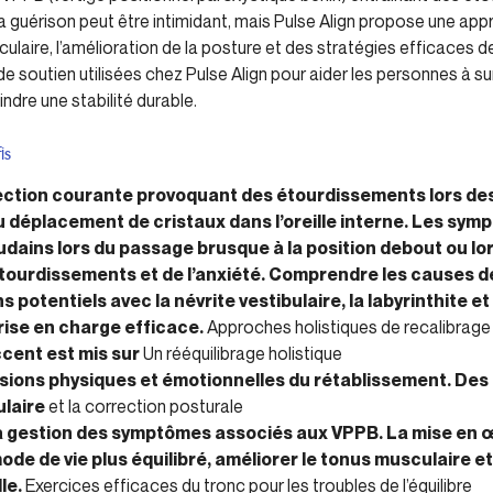
 la guérison peut être intimidant, mais Pulse Align propose une app
culaire, l’amélioration de la posture et des stratégies efficace
de soutien utilisées chez Pulse Align pour aider les personnes à sur
ndre une stabilité durable.
is
ection courante provoquant des étourdissements lors d
du déplacement de cristaux dans l’oreille interne. Les sy
dains lors du passage brusque à la position debout ou lo
étourdissements et de l’anxiété. Comprendre les causes 
 potentiels avec la névrite vestibulaire, la labyrinthite et
rise en charge efficace.
Approches holistiques de recalibrage 
ccent est mis sur
Un rééquilibrage holistique
sions physiques et émotionnelles du rétablissement. Des 
laire
et la correction posturale
la gestion des symptômes associés aux VPPB. La mise en 
de de vie plus équilibré, améliorer le tonus musculaire et
le.
Exercices efficaces du tronc pour les troubles de l’équilibre