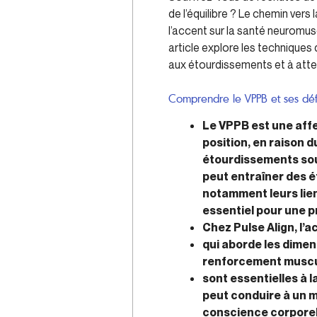
de l’équilibre ? Le chemin vers
l’accent sur la santé neuromus
article explore les techniques 
aux étourdissements et à attei
Comprendre le VPPB et ses déf
Le VPPB est une aff
position, en raison 
étourdissements sou
peut entraîner des 
notamment leurs liens
essentiel pour une p
Chez Pulse Align, l’a
qui aborde les dimen
renforcement muscu
sont essentielles à 
peut conduire à un mo
conscience corporel