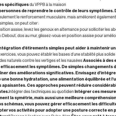
es spécifiques
du VPPB à la maison
personnes de reprendre le contrôle de leurs symptômes. D
ulement le renforcement musculaire, mais améliorent également l’
mples, on peut citer :
ition assise, levez les genoux en alternance pour solliciter les 
:
Debout, dos au mur, glissez-vous en position assise pour amélio
intégration d’étirements simples peut aider à maintenir un 
ercices, vous pouvez établir les bases d’une stabilité plus solide 
s naturels contre les vertiges et les nausées
Associés à des 
 efficacement les symptômes. De simples changements d
ner des améliorations significatives. Envisagez d’intég
une bonne hydratation, une alimentation équilibrée et l’ut
és apaisantes. Ces approches peuvent réduire considérab
ntes.
Intégrer des techniques au quotidien
Intégrer ces mesure
ment la symétrie, mais aussi une meilleure compréhension
s schémas, vous pouvez gérer efficacement les difficult
pter vos activités pour adopter une posture correcte en 