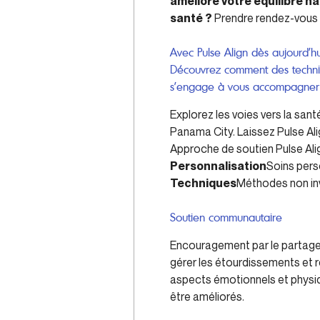
améliore votre équilibre na
santé ?
Prendre rendez-vous 
Avec Pulse Align dès aujourd’h
Découvrez comment des techniqu
s’engage à vous accompagner to
Explorez les voies vers la sant
Panama City. Laissez Pulse Ali
Approche de soutien Pulse Al
Personnalisation
Soins pers
Techniques
Méthodes non invas
Soutien communautaire
Encouragement par le partage 
gérer les étourdissements et 
aspects émotionnels et physi
être améliorés.