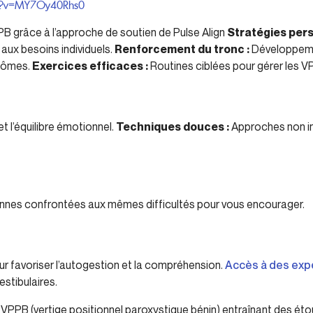
ch?v=MY7Oy40Rhs0
B grâce à l’approche de soutien de Pulse Align
Stratégies pers
ux besoins individuels.
Renforcement du tronc :
Développeme
ptômes.
Exercices efficaces :
Routines ciblées pour gérer les V
et l’équilibre émotionnel.
Techniques douces :
Approches non in
nnes confrontées aux mêmes difficultés pour vous encourager.
 favoriser l’autogestion et la compréhension.
Accès à des expe
estibulaires.
VPPB (vertige positionnel paroxystique bénin) entraînant des ét