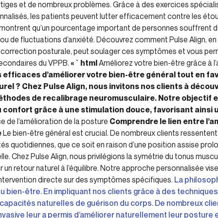
rtiges et de nombreux problèmes. Grâce à des exercices spécialis
nnalisés, les patients peuvent lutter efficacement contre les éto
s montrent qu’un pourcentage important de personnes souffrent 
 ou de fluctuations d’anxiété. Découvrez comment Pulse Align, en
 correction posturale, peut soulager ces symptômes et vous perme
 secondaires du VPPB.
« `html
Améliorez votre bien-être grâce à l
fficaces d’améliorer votre bien-être général tout en fav
urel ? Chez Pulse Align, nous invitons nos clients à découvr
thodes de recalibrage neuromusculaire. Notre objectif e
confort grâce à une stimulation douce, favorisant ainsi u
e de l’amélioration de la posture
Comprendre le lien entre l’a
e
Le bien-être général est crucial. De nombreux clients ressentent 
vités quotidiennes, que ce soit en raison d’une position assise pr
lle. Chez Pulse Align, nous privilégions la symétrie du tonus musc
r un retour naturel à l’équilibre. Notre approche personnalisée vise
intervention directe sur des symptômes spécifiques.
La philosoph
 du bien-être. En impliquant nos clients grâce à des techniqu
es capacités naturelles de guérison du corps. De nombreux cl
vasive leur a permis d’améliorer naturellement leur posture e