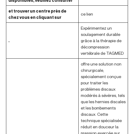
disponibles, veuillez consulter
et trouver un centre près de
ce lien
chez vous en cliquant sur
Expérimentez un
soulagement durable
.
grâce à la thérapie de
décompression
vertébrale de TAGMED
offre une solution non
chirurgicale,
spécialement conçue
pour traiter les
problèmes discaux
modérés à sévères, tels
que les hernies discales
et les bombements
discaux. Cette
technique spécialisée
réduit en douceur la
pression exercée sur