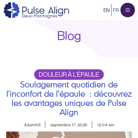
Aller
EN
FR
au
contenu
Blog
DOULEUR À L’ÉPAULE
Soulagement quotidien de
l’inconfort de l’épaule : découvrez
les avantages uniques de Pulse
Align
Adam68
septembre 17, 2025
12:04 am