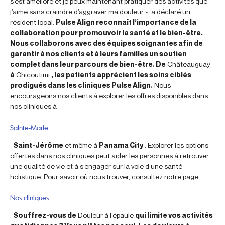
s’est amélioré et je peux maintenant pratiquer des activités que
j’aime sans craindre d’aggraver ma douleur », a déclaré un
résident local.
Pulse Align reconnaît l’importance de la
collaboration pour promouvoir la santé et le bien-être.
Nous collaborons avec des équipes soignantes afin de
garantir à nos clients et à leurs familles un soutien
complet dans leur parcours de bien-être. De
Châteauguay
à
Chicoutimi
, les patients apprécient les soins ciblés
prodigués dans les cliniques Pulse Align.
Nous
encourageons nos clients à explorer les offres disponibles dans
nos cliniques à
Sainte-Marie
,
Saint-Jérôme
et même à
Panama City
. Explorer les options
offertes dans nos cliniques peut aider les personnes à retrouver
une qualité de vie et à s’engager sur la voie d’une santé
holistique. Pour savoir où nous trouver, consultez notre page
Nos cliniques
.
Souffrez-vous de
Douleur à l’épaule
qui limite vos activités