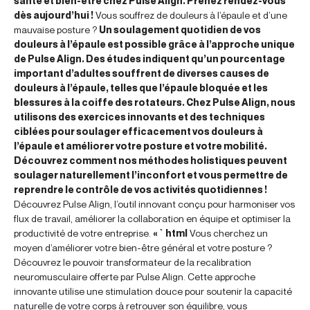
santé et bien-être chez Pulse Align. Prenez rendez-vous
dès aujourd’hui !
Vous souffrez de douleurs à l’épaule et d’une
mauvaise posture ?
Un soulagement quotidien de vos
douleurs à l’épaule est possible grâce à l’approche unique
de Pulse Align. Des études indiquent qu’un pourcentage
important d’adultes souffrent de diverses causes de
douleurs à l’épaule, telles que l’épaule bloquée et les
blessures à la coiffe des rotateurs. Chez Pulse Align, nous
utilisons des exercices innovants et des techniques
ciblées pour soulager efficacement vos douleurs à
l’épaule et améliorer votre posture et votre mobilité.
Découvrez comment nos méthodes holistiques peuvent
soulager naturellement l’inconfort et vous permettre de
reprendre le contrôle de vos activités quotidiennes !
Découvrez Pulse Align, l’outil innovant conçu pour harmoniser vos
flux de travail, améliorer la collaboration en équipe et optimiser la
productivité de votre entreprise.
« `html
Vous cherchez un
moyen d’améliorer votre bien-être général et votre posture ?
Découvrez le pouvoir transformateur de la recalibration
neuromusculaire offerte par Pulse Align. Cette approche
innovante utilise une stimulation douce pour soutenir la capacité
naturelle de votre corps à retrouver son équilibre, vous