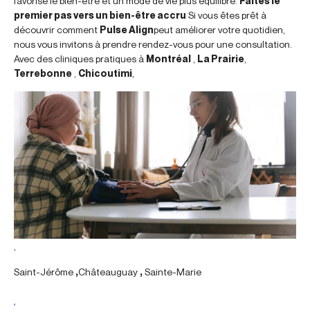
favorise le bien-être et un mode de vie plus équilibré.
Faites le
premier pas vers un bien-être accru
Si vous êtes prêt à
découvrir comment
Pulse Align
peut améliorer votre quotidien,
nous vous invitons à prendre rendez-vous pour une consultation.
Avec des cliniques pratiques à
Montréal
,
La Prairie
,
Terrebonne
,
Chicoutimi
,
,
Saint-Jérôme
,
Châteauguay
,
Sainte-Marie
,