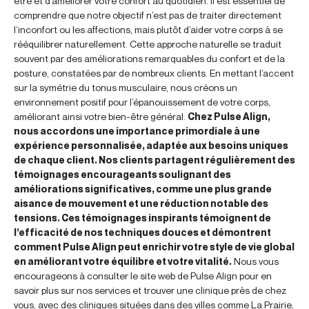
être et d’améliorer votre confort au quotidien. Il est essentiel de
comprendre que notre objectif n’est pas de traiter directement
l’inconfort ou les affections, mais plutôt d’aider votre corps à se
rééquilibrer naturellement. Cette approche naturelle se traduit
souvent par des améliorations remarquables du confort et de la
posture, constatées par de nombreux clients. En mettant l’accent
sur la symétrie du tonus musculaire, nous créons un
environnement positif pour l’épanouissement de votre corps,
améliorant ainsi votre bien-être général.
Chez Pulse Align,
nous accordons une importance primordiale à une
expérience personnalisée, adaptée aux besoins uniques
de chaque client. Nos clients partagent régulièrement des
témoignages encourageants soulignant des
améliorations significatives, comme une plus grande
aisance de mouvement et une réduction notable des
tensions. Ces témoignages inspirants témoignent de
l’efficacité de nos techniques douces et démontrent
comment Pulse Align peut enrichir votre style de vie global
en améliorant votre équilibre et votre vitalité.
Nous vous
encourageons à consulter le site web de Pulse Align pour en
savoir plus sur nos services et trouver une clinique près de chez
vous, avec des cliniques situées dans des villes comme La Prairie,