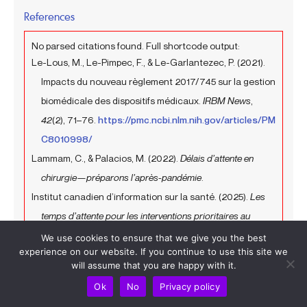
References
No parsed citations found. Full shortcode output:
Le-Lous, M., Le-Pimpec, F., & Le-Garlantezec, P. (2021).
Impacts du nouveau règlement 2017/745 sur la gestion
biomédicale des dispositifs médicaux.
IRBM News
,
42
(2), 71–76.
https://pmc.ncbi.nlm.nih.gov/articles/PM
C8010998/
Lammam, C., & Palacios, M. (2022).
Délais d’attente en
chirurgie—préparons l’après-pandémie
.
Institut canadien d’information sur la santé. (2025).
Les
temps d’attente pour les interventions prioritaires au
Canada, 2025
.
https://www.cihi.ca/fr/les-temps-datt
We use cookies to ensure that we give you the best
experience on our website. If you continue to use this site we
ente-pour-les-interventions-prioritaires-au-canada
will assume that you are happy with it.
-2025
Ok
No
Privacy policy
Médipôle, Hôpital Privé. (n.d.).
Tarifs chirurgie orthopédique
.